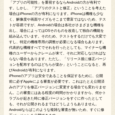
「アプリの可能性」を重視するならAndroidの方が有利で
す。しかし、「アプリのテストと修正」ということを考えた
場合はiPhoneの方が有利になります。iPhoneは機種も少な
く、解像度や画面サイズもそこまで豊富ではないため、テス
トが容易ですが、Androidの場合は各社がさまざまな機種を
出し、場合によってはOSそのものを改造して独自の機能を
組み込んでいます。そのため、テストをするだけでも大変で
すし、特定の機種専用の調整が必要になる場合もあります。
代表的な機種すべてでそれを行ったとしても、マイナーな機
種のユーザーからクレームが来て、それに対応しなければな
らない場合もあります。ただし、「リリース後に修正バージ
ョンを配布するのはどちらが楽か」ということになると、再
びAndroidが有利になります。
iPhoneのアプリは安全であることを保証するために、公開
前に必ずAppleによる審査が必要です。これはたとえ公開済
みのアプリを修正バージョンに変更する場合でも変わりませ
ん。この審査にはある程度の時間がかかりますから、何かト
ラブルが起きた時に修正バージョンをすぐに作ったとして
も、それが公開されるまではどうしようもありません。
Androidならばこのような複雑な審査が無いため、すぐに修